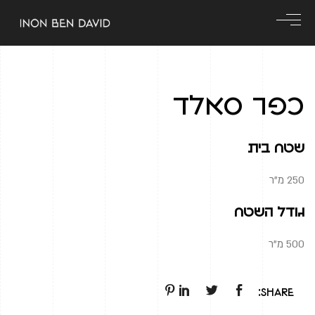
כפר סאלד
שטח בית
250 מ"ר
גודל השטח
500 מ"ר
Share: