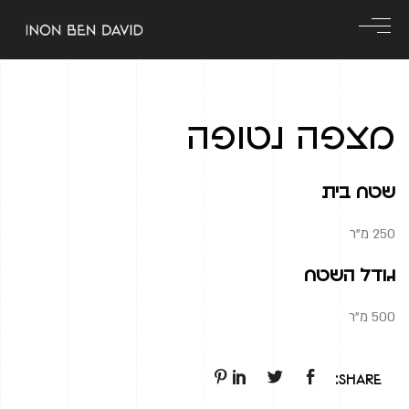
מצפה נטופה
שטח בית
250 מ"ר
גודל השטח
500 מ"ר
Share: