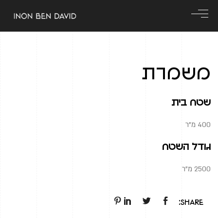
משמרת
שטח בית
400 מ"ר
גודל השטח
2500 מ"ר
Share: