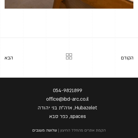
הקודם
הבא
054-9821899
office@ibd-arc.co.il
Hubazelet, אזה"ת בני יהודה
spaces, כפר סבא
הקמת אתרים מהחלל החיצון |
שלושה מעצבים