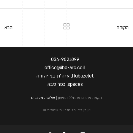
הקודם
הבא
054-9821899
office@ibd-arc.co.il
Hubazelet, אזה"ת בני יהודה
spaces, כפר סבא
הקמת אתרים מהחלל החיצון |
שלושה מעצבים
ינון בן דוד. כל הזכויות שמורות ©